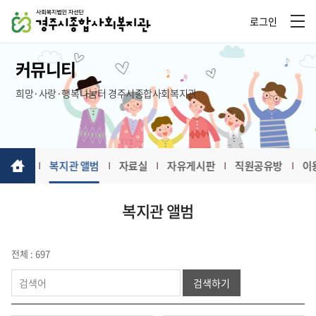
로그인
커뮤니티
희망·사랑·행복나눔터 경주시종합사회복지관
월간일정
복지관 앨범
자료실
자유게시판
직원공유방
이
복지관 앨범
전체 : 697
검색하기