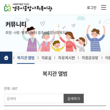
로그인
커뮤니티
희망·사랑·행복나눔터 경주시종합사회복지관
월간일정
복지관 앨범
자료실
자유게시판
직원공유방
이
복지관 앨범
전체 : 697
검색하기