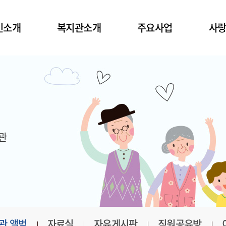
인소개
복지관소개
주요사업
사
인소개
복지관소개
사례관리기능사업
후
사말씀
설립근거
서비스제공기능사업
후
설립목적
지역조직화기능사업
자원
연혁
자원
실내배치도
관
가족소개
오시는길
관 앨범
자료실
자유게시판
직원공유방